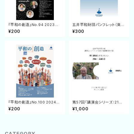
『平和の創造』No.94 2023年1
五井平和財団パンフレット（英語
月31日発行
版）
¥200
¥300
『平和の創造』No.100 2024年
第57回「講演会シリーズ：21世
7月25日発行
紀の価値観」DVD
¥200
¥1,000
CATEGORY